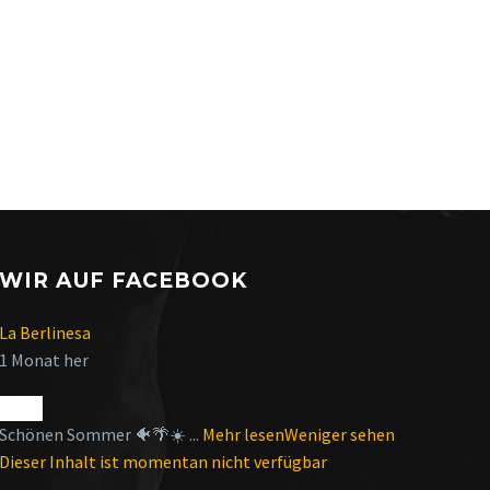
WIR AUF FACEBOOK
La Berlinesa
1 Monat her
Schönen Sommer 🐠🌴☀️
...
Mehr lesen
Weniger sehen
Dieser Inhalt ist momentan nicht verfügbar