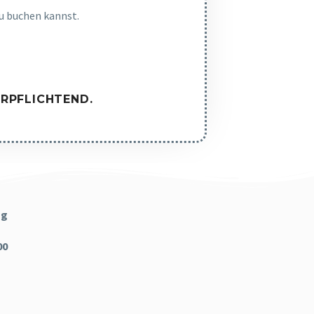
u buchen kannst.
ERPFLICHTEND
.
ag
00