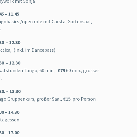
ywork mit Sonja
45 – 11.45
gobasics /open role mit Carsta, Gartensaal,
5
30 – 12.30
ctica, (inkl. im Dancepass)
30 – 12.30
vatstunden Tango, 60 min.,
€75
60 min.
,
grosser
l
30. – 13.30
go Gruppenkurs, großer Saal,
€15
pro Person
00 – 14.30
ttagessen
30 – 17.00