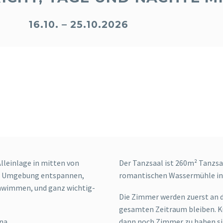
16.10. – 25.10.2026
 tanzen, gibt es in eine weitere Kategorie 
folgend und OPEN
ROLE.
eine Warteliste bis der Ausgleich mit Führend
lleinlage in mitten von
Der Tanzsaal ist 260m² Tanzsa
her Umgebung entspannen,
romantischen Wassermühle in
chwimmen, und ganz wichtig-
Die Zimmer werden zuerst an d
gesamten Zeitraum bleiben. Kü
na.
dann noch Zimmer zu haben si