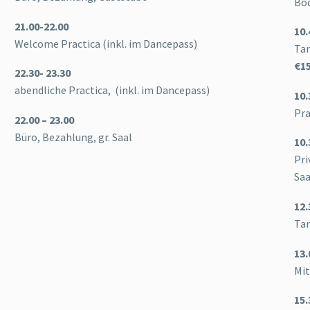
Bod
21.00-22.00
10.
Welcome Practica (inkl. im Dancepass)
Tan
€
1
22.30- 23.30
abendliche Practica, (inkl. im Dancepass)
10.
Pra
22.00 – 23.00
Büro, Bezahlung, gr. Saal
10.
Pri
Saa
12.
Tan
13.
Mi
15.