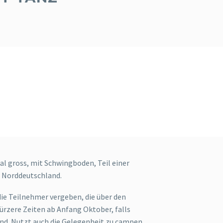
für die Anmeldung:
führend,
en gegeben ist.
al gross, mit Schwingboden, Teil einer
 Norddeutschland.
ie Teilnehmer vergeben, die über den
rzere Zeiten ab Anfang Oktober, falls
nd. Nutzt auch die Gelegenheit zu campen,