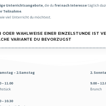
ige Unterrichtsangebote
, die du
frei nach Interesse
täglich daz
er Teilnahme
.
wie viel Unterricht du möchtest.
 ODER WAHLWEISE EINER EINZELSTUNDE
IST
V
ELCHE VARIANTE DU BEVORZUGST
Samstag – 2.Samstag
2. Sonnt
0 – 11.00
9.00 – 12.
hstück
Brunch
0 – 10.30