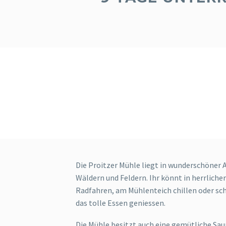
Da immer mehr TänzerInnen beide Rollen
Nur Folgende setze ich auf 
Die Proitzer Mühle liegt in wunderschöner A
Wäldern und Feldern. Ihr könnt in herrlic
Radfahren, am Mühlenteich chillen oder s
das tolle Essen geniessen.
Die Mühle besitzt auch eine gemütliche Sau