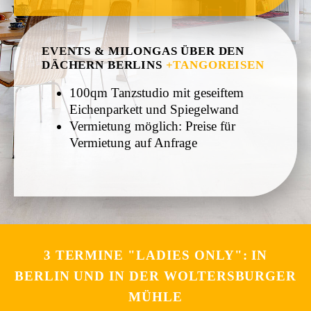
EVENTS & MILONGAS ÜBER DEN
DÄCHERN BERLINS
+TANGOREISEN
100qm Tanzstudio mit geseiftem
Eichenparkett und Spiegelwand
Vermietung möglich: Preise für
Vermietung auf Anfrage
3 TERMINE "LADIES ONLY": IN
BERLIN UND IN DER WOLTERSBURGER
MÜHLE