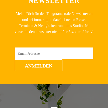
NEWSLETTER
Melde Dich für den Tangotanzen.de Newsletter an
und sei immer up to date bei neuen Reise-
Terminen & Neuigkeiten rund ums Studio. Ich
versende den newsletter nicht öfter 3-4 x im Jahr 🙂