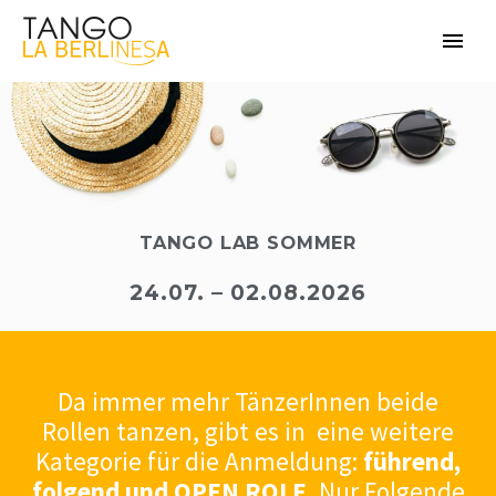
TANGO LAB SOMMER
24.07. – 02.08.2026
Da immer mehr TänzerInnen beide
Rollen tanzen, gibt es in eine weitere
Kategorie für die Anmeldung:
führend,
folgend und OPEN
ROLE.
Nur Folgende