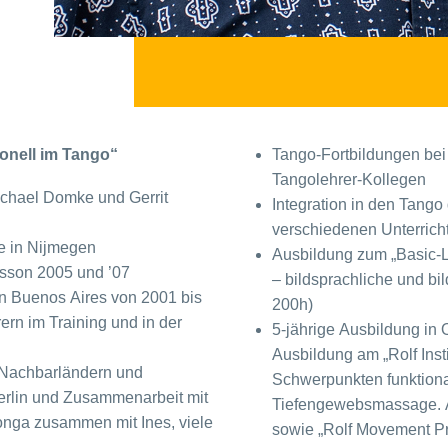
onell im Tango“
Tango-Fortbildungen bei 
Tangolehrer-Kollegen
chael Domke und Gerrit
Integration in den Tango
verschiedenen Unterrich
te in Nijmegen
Ausbildung zum „Basic-L
isson 2005 und ’07
– bildsprachliche und bi
in Buenos Aires von 2001 bis
200h)
rn im Training und in der
5-jährige Ausbildung in 
Ausbildung am „Rolf Inst
n Nachbarländern und
Schwerpunkten funktion
erlin und Zusammenarbeit mit
Tiefengewebsmassage. Ab
longa zusammen mit Ines, viele
sowie „Rolf Movement Pra