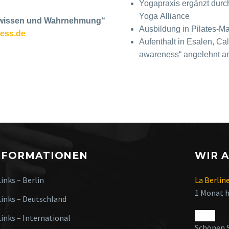
Yogapraxis ergänzt durc
Yoga Alliance
rwissen und Wahrnehmung“
Ausbildung in Pilates-Ma
ess.de
Aufenthalt in Esalen, Cal
awareness“ angelehnt a
NFORMATIONEN
WIR 
Links – Berlin
La Berlin
1 Monat 
Links – Deutschland
Links – International
Schönen 