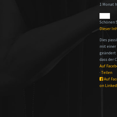
1 Monat 
Schönen 
Dieser In
Dies pass
mit einer
geändert 
dass der 
Auf Face
·
Teilen
Auf Fac
on Linked