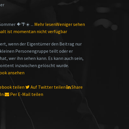
her
Sommer 🐠🌴☀️
...
Mehr lesen
Weniger sehen
halt ist momentan nicht verfügbar
iert, wenn der Eigentümer den Beitrag nur
 kleinen Personengruppe teilt oder er
hat, wer ihn sehen kann. Es kann auch sein,
Content inzwischen gelöscht wurde.
book ansehen
ebook teilen
Auf Twitter teilen
Share
In
Per E-Mail teilen