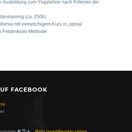
h Ausbildung zum Yogalehrer nach Kriterien der
ttentraining (ca. 250h)
ifornia mit vierwöchigem Kurs in „spinal
n Feldenkrais-Methode
AUF FACEBOOK
esa
her
Sommer 🐠🌴☀️
...
Mehr lesen
Weniger sehen