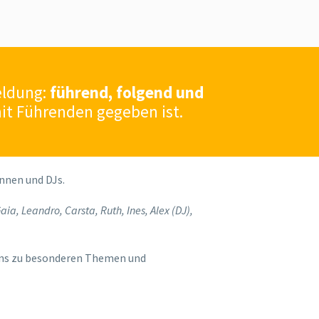
eldung:
führend, folgend und
mit Führenden gegeben ist.
nnen und DJs.
aia, Leandro, Carsta, Ruth, Ines, Alex (DJ),
sons zu besonderen Themen und