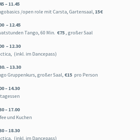
45 – 11.45
gobasics /open role mit Carsta, Gartensaal,
15€
00 – 12.45
vatstunden Tango, 60 Min.
€75
,
großer Saal
00 – 12.30
ctica, (inkl. im Dancepass)
30. – 13.30
go Gruppenkurs, großer Saal,
€15
pro Person
00 – 14.30
ttagessen
30 – 17.00
fee und Kuchen
30 – 18.30
ctica, (inkl. im Dancepass)