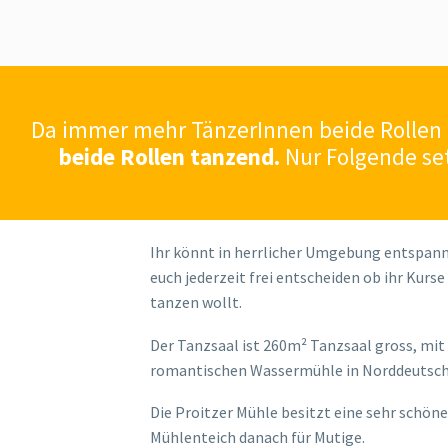
Da immer mehr TänzerInnen beide Rollen t
beide Rollen tanzend.
Nur Folgende set
Ihr könnt in herrlicher Umgebung entspanne
euch jederzeit frei entscheiden ob ihr Kurs
tanzen wollt.
Der Tanzsaal ist 260m² Tanzsaal gross, mit
romantischen Wassermühle in Norddeutsch
Die Proitzer Mühle besitzt eine sehr schöne
Mühlenteich danach für Mutige.