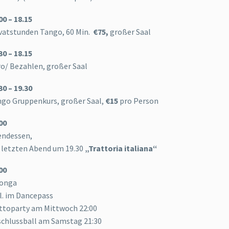
00 – 18.15
vatstunden Tango, 60 Min.
€75,
großer Saal
30 – 18.15
o/ Bezahlen, großer Saal
30 – 19.30
go Gruppenkurs, großer Saal,
€15
pro Person
00
endessen,
letzten Abend um 19.30
„Trattoria italiana“
00
longa
l. im Dancepass
toparty am Mittwoch 22:00
chlussball am Samstag 21:30