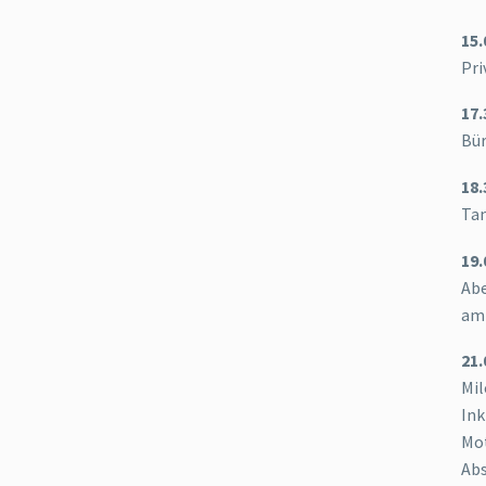
15.
Pri
17.
Bür
18.
Tan
19.
Ab
am 
21.
Mi
Ink
Mot
Abs