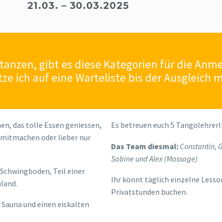
21.03. – 30.03.2025
anzen, gibt es diese Kategorien für die Anm
ze ich auf eine Warteliste bis der Ausgleich 
n, das tolle Essen geniessen,
Es betreuen euch 5 TangolehrerI
e mitmachen oder lieber nur
Das Team diesmal:
Constantin, G
Sabine und Alex (Massage)
 Schwingboden, Teil einer
Ihr könnt täglich einzelne Les
land.
Privatstunden buchen.
 Sauna und einen eiskalten