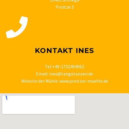
Proitze 3
KONTAKT INES
Tel:+49-1732494062
Email:
ines@tangotanzen.de
Website der Mühle:
www.proitzer-muehle.de