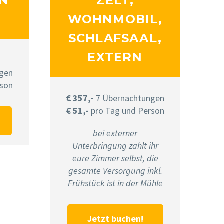
ON
ZELT,
WOHNMOBIL,
SCHLAFSAAL,
EXTERN
gen
rson
€ 357,-
7 Übernachtungen
€ 51,-
pro Tag und Person
bei externer
Unterbringung zahlt ihr
eure Zimmer selbst, die
gesamte Versorgung inkl.
Frühstück ist in der Mühle
Jetzt buchen!