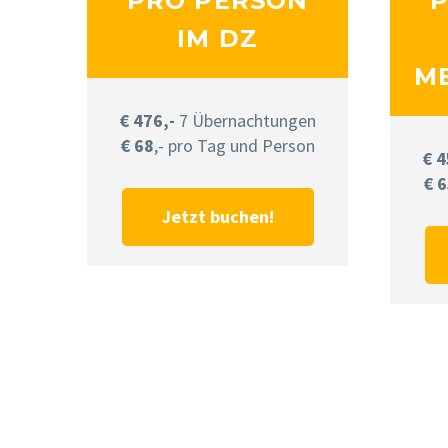
PRO PERSON
P
IM DZ
M
€ 476,-
7 Übernachtungen
€ 68
,- pro Tag und Person
€ 4
€ 
Jetzt buchen!