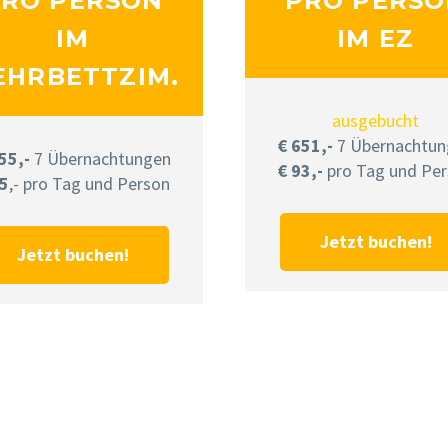
RO PERSON
PRO PERS
IM
IM EZ
EHRBETTZIM.
ausgebucht
€ 651,-
7 Übernachtun
55,-
7 Übernachtungen
€ 93,-
pro Tag und Pe
65
,- pro Tag und Person
Jetzt buchen!
Jetzt buchen!