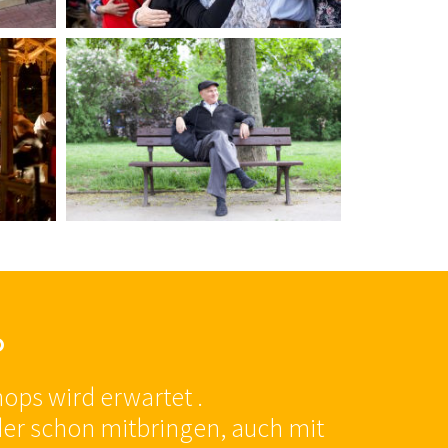
O
ps wird erwartet .
der schon mitbringen, auch mit