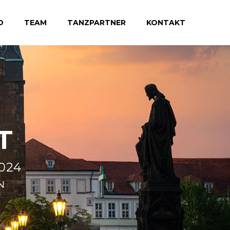
D
TEAM
TANZPARTNER
KONTAKT
T
2024
N