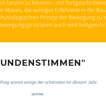
 tanzen zu können – mit fortgeschrittene
r Moves, die weniger Erfahrene in der Basi
hysiologischen Prinzip der Bewegung zu tu
ewegungsprinzipien auch weit fortgeschri
KUNDENSTIMMEN"
 Prag waren einige der schönsten im diesem Jahr.
LETITIA