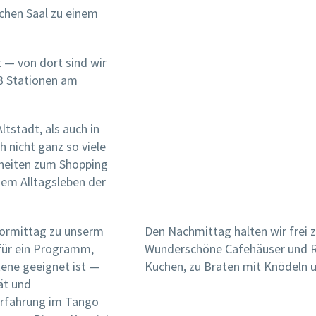
schen Saal zu einem
t — von dort sind wir
 3 Stationen am
tstadt, als auch in
 nicht ganz so viele
nheiten zum Shopping
dem Alltagsleben der
Vormittag zu unserm
Den Nachmittag halten wir frei 
 für ein Programm,
Wunderschöne Cafehäuser und Re
tene geeignet ist —
Kuchen, zu Braten mit Knödeln u
ät und
erfahrung im Tango