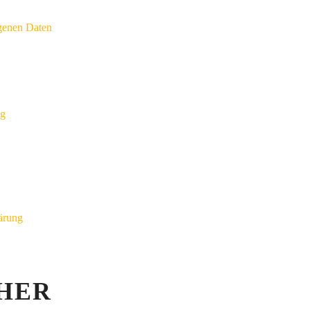
genen Daten
ng
ärung
HER